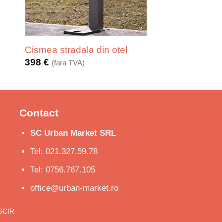
Cismea stradala din otel
398
€
(fara TVA)
Contact
SC Urban Market SRL
Tel: 021.327.59.78
Tel: 0756.767.105
office@urban-market.ro
ISCIR