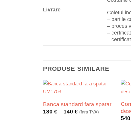
Livrare
Coletul i
– partile
– proces v
– certifica
– certific
PRODUSE SIMILARE
Con
Banca standard fara spatar
des
Interval
130
€
–
140
€
(fara TVA)
de
54
prețuri:
130 €