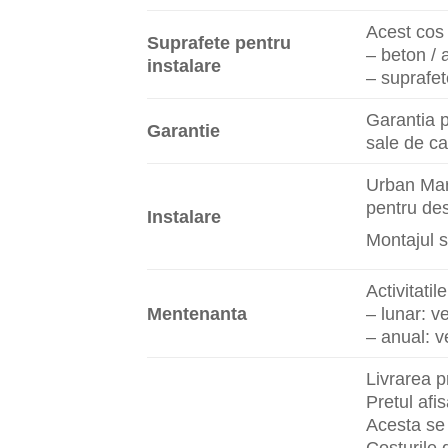
Acest cos 
Suprafete pentru
– beton / 
instalare
– suprafet
Garantia p
Garantie
sale de ca
Urban Mark
pentru des
Instalare
Montajul s
Activitati
Mentenanta
– lunar: ve
– anual: ve
Livrarea p
Pretul afi
Acesta se 
Costurile 