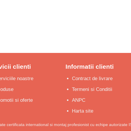
540 €
până
la
730 €
icii clienti
Informatii clienti
rviciile noastre
Contract de livrare
roduse
Termeni si Conditii
omotii si oferte
ANPC
Harta site
tate certificata international si montaj profesionist cu echipe autorizate 