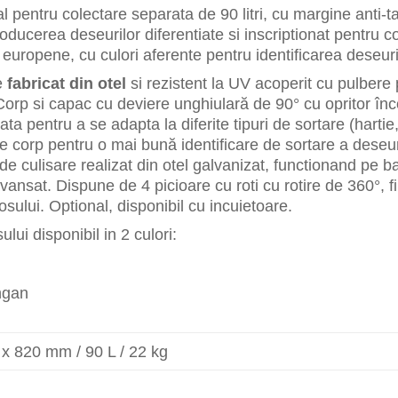
l pentru colectare separata de 90 litri, cu margine anti-t
roducerea deseurilor diferentiate si inscriptionat pentru 
r europene, cu culori aferente pentru identificarea deseurilo
e
fabricat din otel
si rezistent la UV acoperit cu pulbere
orp si capac cu deviere unghiulară de 90° cu opritor în
ta pentru a se adapta la diferite tipuri de sortare (hartie, 
 corp pentru o mai bună identificare de sortare a deseuril
de culisare realizat din otel galvanizat, functionand pe 
ansat. Dispune de 4 picioare cu roti cu rotire de 360°, fi
sului. Optional, disponibil cu incuietoare.
lui disponibil in 2 culori:
ngan
 x 820 mm / 90 L / 22 kg