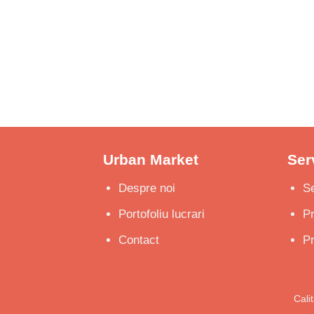
până
la
140 €
Urban Market
Serv
Despre noi
Se
Portofoliu lucrari
P
Contact
Pr
Cali