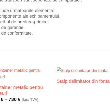
nclude urmatoarele elemente:
 componente ale echipamentului.
erbal de predare-primire.
t de garantie.
at de conformitate.
Stalp delimitator din fonta
tainer metalic pentru
euri
Interval
0
€
–
730
€
(fara TVA)
de
prețuri: