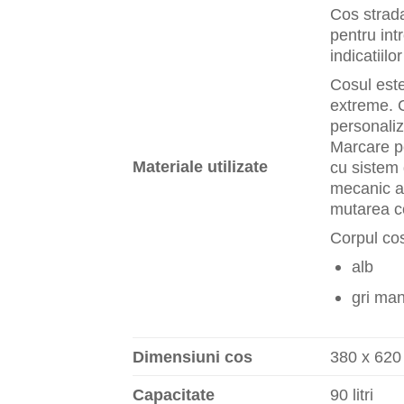
Cos strada
pentru int
indicatiilo
Cosul est
extreme. C
personaliza
Marcare pe
Materiale utilizate
cu sistem 
mecanic av
mutarea co
Corpul cosu
alb
gri ma
Dimensiuni cos
380 x 620
Capacitate
90 litri