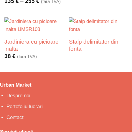
Interval
135
€
–
255
€
(fara TVA)
de
prețuri:
135 €
până
la
255 €
Jardiniera cu picioare
Stalp delimitator din
inalta
fonta
38
€
(fara TVA)
Urban Market
Despre noi
Portofoliu lucrari
Contact
Servicii clienti