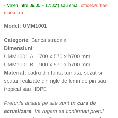
prețuri:
- Vineri intre 09:00 – 17:30") sau email
office@urban-
265 €
market.ro
până
la
Model: UMM1001
390 €
Categorie
: Banca stradala
Dimensiuni
:
UMM1001.A: 1700 x 570 x h700 mm
UMM1001.B: 1900 x 570 x h700 mm
Material:
cadru din fonta turnata, sezut si
spatar realizate din rigle de lemn de pin sau
tropical sau HDPE
Preturile afisate pe site sunt
in curs de
actualizare
. Va rugam sa confirmati pretul