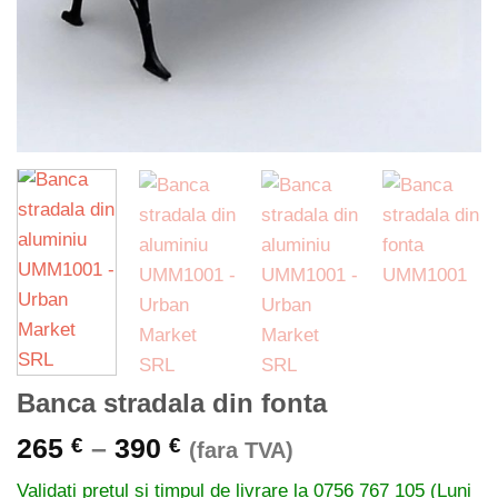
Banca stradala din fonta
Interval
265
–
390
€
€
(fara TVA)
de
Validati pretul si timpul de livrare la
0756 767 105 (Luni