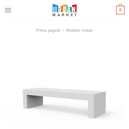
Skip
0
to
content
Prima pagină
/
Mobilier Urban