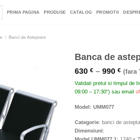
PRIMA PAGINA
PRODUSE
CATALOG
PROMOTII
DESPRE
le
/
Banci de Asteptare
Banca de astep
Inter
630
–
990
€
€
(fara
de
Validati pretul si timpul de l
prețu
09:00 – 17:30") sau email
o
630 
până
Model: UMM077
la
990 
Categorie
: banci de astept
Dimensiuni
:
Model UMM077.1:
1740 x 7