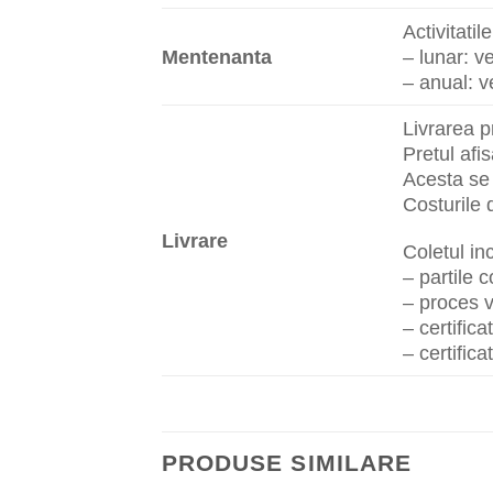
Activitati
Mentenanta
– lunar: ve
– anual: ve
Livrarea p
Pretul afi
Acesta se 
Costurile 
Livrare
Coletul i
– partile
– proces v
– certifica
– certific
PRODUSE SIMILARE