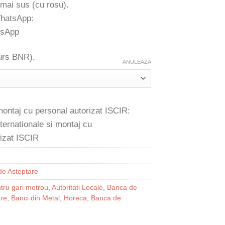
 mai sus (cu rosu).
WhatsApp:
 curs BNR).
ANULEAZĂ
 montaj cu personal autorizat ISCIR:
de Asteptare
tru gari metrou
,
Autoritati Locale
,
Banca de
are
,
Banci din Metal
,
Horeca
,
Banca de