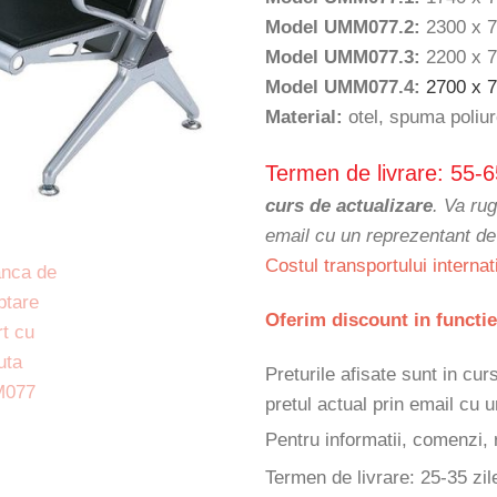
Model UMM077.2:
2300 x 7
Model UMM077.3:
2200 x 7
Model UMM077.4:
2700 x 7
Material:
otel, spuma poliur
Termen de livrare: 55-6
curs de actualizare
. Va rug
email cu un reprezentant d
Costul transportului internat
Oferim discount in functie
Preturile afisate sunt in cu
pretul actual prin email cu
Pentru informatii, comenzi, 
Termen de livrare: 25-35 zil