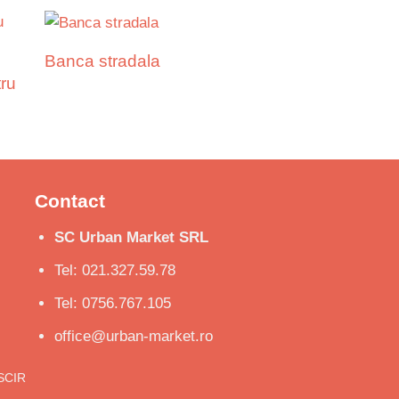
Banca stradala
tru
Contact
SC Urban Market SRL
Tel: 021.327.59.78
Tel: 0756.767.105
office@urban-market.ro
ISCIR