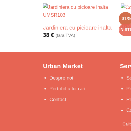
-31
Cos
10
Jardiniera cu picioare inalta
IN S
38
€
(fara TVA)
Urban Market
Serv
Despre noi
Se
Portofoliu lucrari
P
Contact
Pr
Ca
Cali