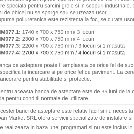
re speciala pentru sarcini grele si in scopuri industriale,
si de obicei nu se sparge sau se uzeaza usor.
Spuma poliuretanica este rezistenta la foc, se curata usor
M077.1:
1740 x 700 x 750 mm/ 3 locuri
M077.2:
2300 x 700 x 750 mm/ 4 locuri
M077.3:
2200 x 700 x 750 mm / 3 locuri si 1 masuta
M077.4:
2700 x 700 x 750 mm / 4 locuri si 1 masuta
nca de asteptare poate fi amplasata pe orice fel de sup
specifica la incarcare si pe orice fel de paviment. La cer
ancorare pentru stabilitate si protectie.
entru aceasta banca de asteptare este de 36 luni de la da
da pentru conditii normale de utilizare.
cestei banci de asteptare este relativ facil si nu necesit
an Market SRL ofera servicii specializate de instalare s
e realizeaza in baza unei programari si nu este inclus in