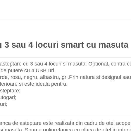
 3 sau 4 locuri smart cu masuta
steptare cu 3 sau 4 locuri si masuta. Optional, contra co
 de putere cu 4 USB-uri.
de, rosu, negru, albastru, gri.Prin natura si designul sa
nterioare si este ideala pentru:
asteptare;
utogari;
uri;
nca de asteptare este realizata din cadru de otel acoper
i masuta: Spuma poliuretanica cu placa de otel in interio