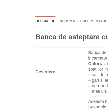
DESCRIERE
INFORMAȚII SUPLIMENTARE
Banca de asteptare cu
Banca de a
incarcator
Culori:
ver
spatiilor i
Descriere
– sali de 
– gari si a
– aeroport
– mall-uri.
Aceasta ba
Scaunele s