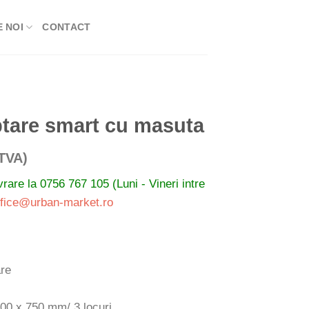
 NOI
CONTACT
tare smart cu masuta
val
 TVA)
ivrare la
0756 767 105 (Luni - Vineri intre
ri:
ffice@urban-market.ro
€
€
are
00 x 750 mm/ 3 locuri