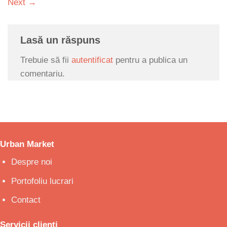
Next
→
Lasă un răspuns
Trebuie să fii
autentificat
pentru a publica un
comentariu.
Urban Market
Despre noi
Portofoliu lucrari
Contact
Servicii clienti