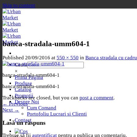
Skip to content
banca-stradala-umm604-1
Published
20/09/2016
at
550 × 550
in
Banca stradala cu cadru
Cauta
×
banca-stradala-umm604-1
Prima Pagina
Produse
banca-stradala-umm604-1
Catalog
Promotii
Trackbacks are closed, but you can
post a comment
.
Despre Noi
←
Previous
Cum Comand
Next
→
Portofoliu Lucrari si Clienti
Contact
Lasă un răspuns
Trebuie să fii
autentificat
pentru a publica un comentariu.