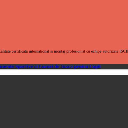
alitate certificata international si montaj profesionist cu echipe autorizate ISC
mente Sportive si Locuri de Joaca pentru Copii