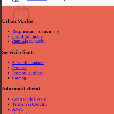
Coș
Urban Market
Nu ai niciun produs în coș.
Despre noi
Portofoliu lucrari
Înapoi la magazin
Contact
Servicii clienti
Serviciile noastre
Produse
Promotii si oferte
Catalog
Informatii clienti
Contract de livrare
Termeni si Conditii
ANPC