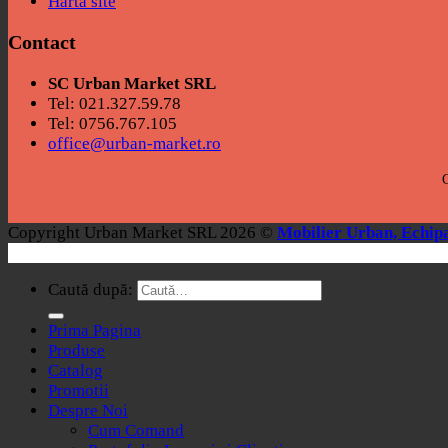
Harta site
Contact
SC Urban Market SRL
Tel: 021.327.59.78
Tel: 0756.767.105
office@urban-market.ro
C
Copyright Urban Market SRL 2026 ©
Mobilier Urban, Echipa
Caută după:
Prima Pagina
Produse
Catalog
Promotii
Despre Noi
Cum Comand