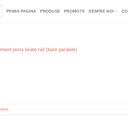
PRIMA PAGINA
PRODUSE
PROMOTII
DESPRE NOI
CO
ement pista skate rail (bare paralele)
ment
.