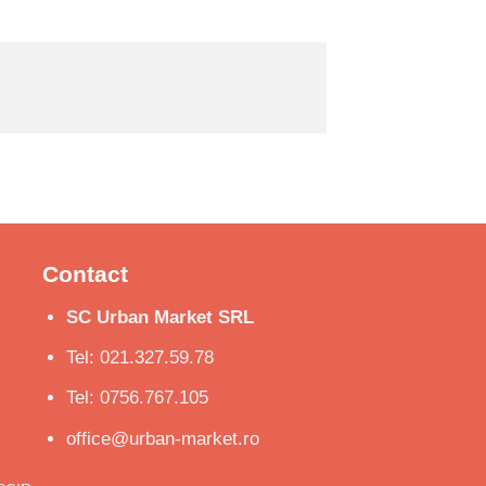
Contact
SC Urban Market SRL
Tel: 021.327.59.78
Tel: 0756.767.105
office@urban-market.ro