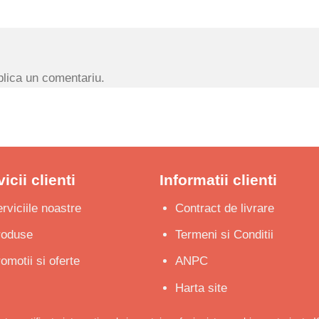
lica un comentariu.
icii clienti
Informatii clienti
rviciile noastre
Contract de livrare
roduse
Termeni si Conditii
omotii si oferte
ANPC
Harta site