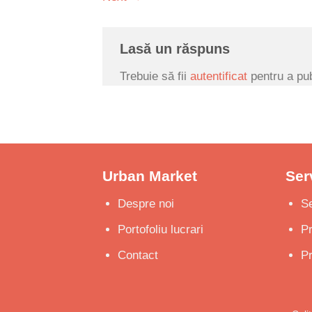
Lasă un răspuns
Trebuie să fii
autentificat
pentru a pub
Urban Market
Serv
Despre noi
Se
Portofoliu lucrari
P
Contact
Pr