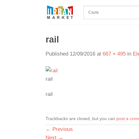
Skip
to
content
rail
Published
12/09/2016
at
667 × 495
in
El
rail
rail
Trackbacks are closed, but you can
post a com
←
Previous
Next
→