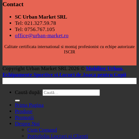
Contact
SC Urban Market SRL
Tel: 021.327.59.78
Tel: 0756.767.105
office@urban-market.ro
Calitate certificata international si montaj profesionist cu echipe autorizate
ISCIR
Copyright Urban Market SRL 2026 ©
Mobilier Urban,
Echipamente Sportive si Locuri de Joaca pentru Copii
Caută după:
Prima Pagina
Produse
Promotii
Despre Noi
Cum Comand
Portofoliu Lucrari si Clienti