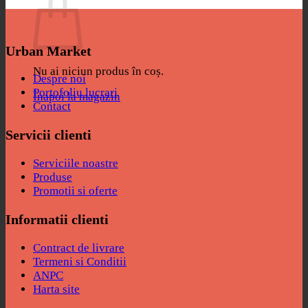
Urban Market
Nu ai niciun produs în coș.
Despre noi
Portofoliu lucrari
Înapoi la magazin
Contact
Servicii clienti
Serviciile noastre
Produse
Promotii si oferte
Informatii clienti
Contract de livrare
Termeni si Conditii
ANPC
Harta site