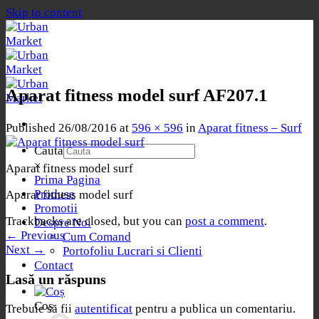
Skip to content
Aparat fitness model surf AF207.1
Published
26/08/2016
at
596 × 596
in
Aparat fitness – Surf
Cauta
×
Aparat fitness model surf
Prima Pagina
Produse
Aparat fitness model surf
Promotii
Trackbacks are closed, but you can
post a comment
.
Despre Noi
←
Previous
Cum Comand
Next
→
Portofoliu Lucrari si Clienti
Contact
Lasă un răspuns
Coș
Trebuie să fii
autentificat
pentru a publica un comentariu.