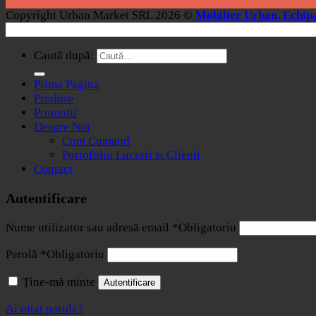
Copyright Urban Market SRL 2026 ©
Mobilier Urban, Echipa
Caută după:
Prima Pagina
Produse
Promotii
Despre Noi
Cum Comand
Portofoliu Lucrari si Clienti
Contact
Autentificare
Nume utilizator sau adresă email
*
Obligatoriu
Parolă
*
Obligatoriu
Ține-mă minte
Autentificare
Ai uitat parola?