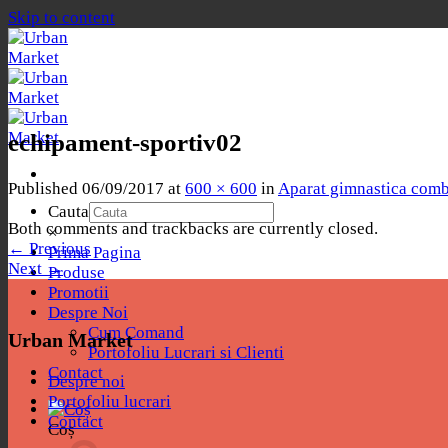
Skip to content
echipament-sportiv02
Published
06/09/2017
at
600 × 600
in
Aparat gimnastica comb
Cauta
Both comments and trackbacks are currently closed.
×
←
Previous
Prima Pagina
Next
→
Produse
Promotii
Despre Noi
Cum Comand
Urban Market
Portofoliu Lucrari si Clienti
Contact
Despre noi
Portofoliu lucrari
Contact
Coș