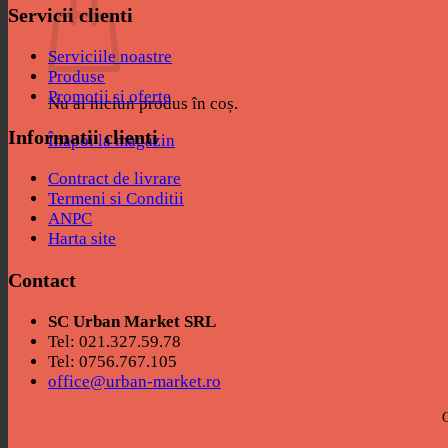
Servicii clienti
Serviciile noastre
Produse
Promotii si oferte
Nu ai niciun produs în coș.
Informatii clienti
Înapoi la magazin
Contract de livrare
Termeni si Conditii
ANPC
Harta site
Contact
SC Urban Market SRL
Tel: 021.327.59.78
Tel: 0756.767.105
office@urban-market.ro
C